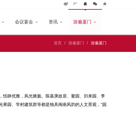
饮
会议宴会
资讯
游遍厦门
首页
游遍厦门
游遍厦门
，恬静优雅，风光旖旎。陈嘉庚故居、鳌园、归来园、李
光果园、学村建筑群等都是独具闽南风韵的人文景观，“园